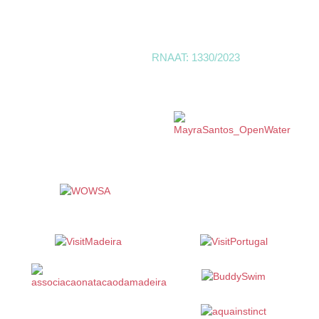
Linktr
SwimMadeira | Open Water -
RNAAT: 1330/2023