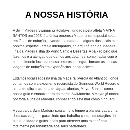
A NOSSA HISTÓRIA
A SwimMadeira Swimming Holidays, fundada pela atleta MAYRA
SANTOS em 2023, é a única empresa Madeirense especializada
em férias de natação, levando-o a nadar em alguns dos locais mais
bonitos, espetaculares e intemporais, no arquipélago da Madeira -
ilha da Madeira, ilha do Porto Santo e Desertas. A paixão pelo que
fazemos e a atenção que damos aos detalhes, combinadas com o
conhecimento local da nossa empresa bilíngue, tornam as nossas
viagens de natação em experiências inesquecíveis.
Estamos localizados na ilha da Madeira (Pérola do Atlântico), onde
contamos com a experiente recordista do Guinness World Record e
atleta de ultra-maratona de águas abertas, Mayra Santos, como
nossa guia e embaixadora da marca SwiMadeira. A Mayra já nadou
por toda a ilha da Madeira, conhecendo este mar como ninguém.
A equipa da SwimMadeira passa muito tempo a planear cada uma
das suas viagens, garantindo que trabalha com acomodações de
alta qualidade e guias locais para oferecer uma experiência
totalmente personalizada aos seus nadadores.