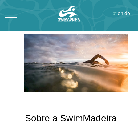
pt
en
de
Sobre a SwimMadeira