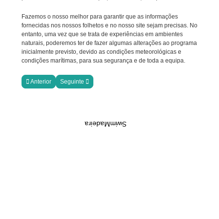
Fazemos o nosso melhor para garantir que as informações
fornecidas nos nossos folhetos e no nosso site sejam precisas. No
entanto, uma vez que se trata de experiências em ambientes
naturais, poderemos ter de fazer algumas alterações ao programa
inicialmente previsto, devido as condições meteorológicas e
condições marítimas, para sua segurança e de toda a equipa.
Artigo anterior: A Equipa SwimMadeira
Artigo seguinte: FAQ's
Anterior
Seguinte