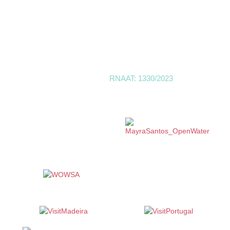
Provas de Natação
Política de Privacidade
Termos e Condições
Trustpilot
Linktr
SwimMadeira | Open Water -
RNAAT: 1330/2023